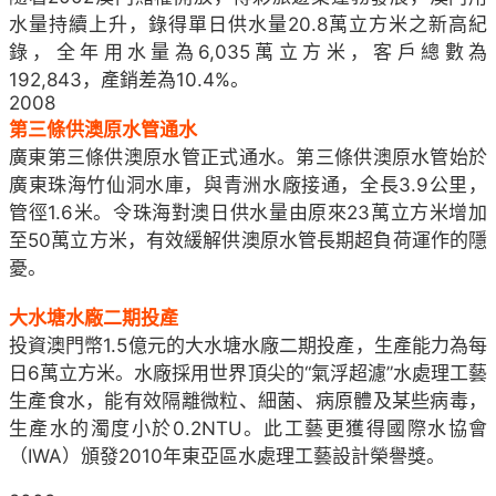
水量持續上升，錄得單日供水量20.8萬立方米之新高紀
錄，全年用水量為6,035萬立方米，客戶總數為
192,843，產銷差為10.4%。
2008
第三條供澳原水管通水
廣東第三條供澳原水管正式通水。第三條供澳原水管始於
廣東珠海竹仙洞水庫，與青洲水廠接通，全長3.9公里，
管徑1.6米。令珠海對澳日供水量由原來23萬立方米增加
至50萬立方米，有效緩解供澳原水管長期超負荷運作的隱
憂。
大水塘水廠二期投產
投資澳門幣1.5億元的大水塘水廠二期投產，生產能力為每
日6萬立方米。水廠採用世界頂尖的“氣浮超濾”水處理工藝
生產食水，能有效隔離微粒、細菌、病原體及某些病毒，
生產水的濁度小於0.2NTU。此工藝更獲得國際水協會
（IWA）頒發2010年東亞區水處理工藝設計榮譽獎。