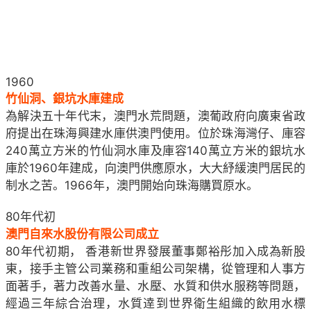
1960
竹仙洞、銀坑水庫建成
為解決五十年代末，澳門水荒問題，澳葡政府向廣東省政
府提出在珠海興建水庫供澳門使用。位於珠海灣仔、庫容
240萬立方米的竹仙洞水庫及庫容140萬立方米的銀坑水
庫於1960年建成，向澳門供應原水，大大紓緩澳門居民的
制水之苦。1966年，澳門開始向珠海購買原水。
80年代初
澳門自來水股份有限公司成立
80年代初期， 香港新世界發展董事鄭裕彤加入成為新股
東，接手主管公司業務和重組公司架構，從管理和人事方
面著手，著力改善水量、水壓、水質和供水服務等問題，
經過三年綜合治理，水質逹到世界衛生組織的飲用水標