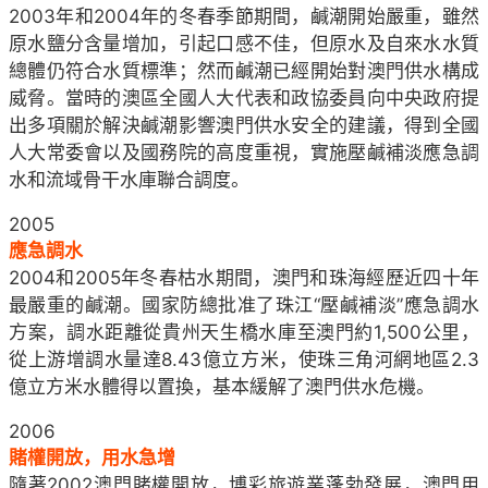
2003年和2004年的冬春季節期間，鹹潮開始嚴重，雖然
原水鹽分含量增加，引起口感不佳，但原水及自來水水質
總體仍符合水質標準；然而鹹潮已經開始對澳門供水構成
威脅。當時的澳區全國人大代表和政協委員向中央政府提
出多項關於解決鹹潮影響澳門供水安全的建議，得到全國
人大常委會以及國務院的高度重視，實施壓鹹補淡應急調
水和流域骨干水庫聯合調度。
2005
應急調水
2004和2005年冬春枯水期間，澳門和珠海經歷近四十年
最嚴重的鹹潮。國家防總批准了珠江“壓鹹補淡”應急調水
方案，調水距離從貴州天生橋水庫至澳門約1,500公里，
從上游增調水量達8.43億立方米，使珠三角河網地區2.3
億立方米水體得以置換，基本緩解了澳門供水危機。
2006
賭權開放，用水急增
隨著2002澳門賭權開放，博彩旅遊業蓬勃發展，澳門用