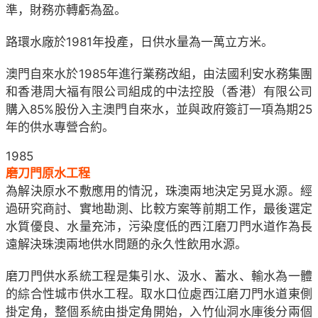
準，財務亦轉虧為盈。
路環水廠於1981年投產，日供水量為一萬立方米。
澳門自來水於1985年進行業務改組，由法國利安水務集團
和香港周大福有限公司組成的中法控股（香港）有限公司
購入85%股份入主澳門自來水，並與政府簽訂一項為期25
年的供水專營合約。
1985
磨刀門原水工程
為解決原水不敷應用的情況，珠澳兩地決定另覓水源。經
過研究商討、實地勘測、比較方案等前期工作，最後選定
水質優良、水量充沛，污染度低的西江磨刀門水道作為長
遠解決珠澳兩地供水問題的永久性飲用水源。
磨刀門供水系統工程是集引水、汲水、蓄水、輸水為一體
的綜合性城市供水工程。取水口位處西江磨刀門水道東側
掛定角，整個系統由掛定角開始，入竹仙洞水庫後分兩個