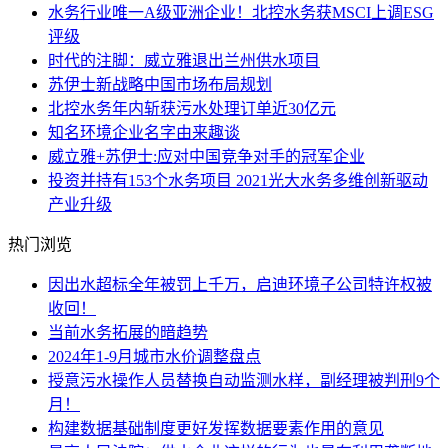
水务行业唯一A级亚洲企业！北控水务获MSCI上调ESG
评级
时代的注脚：威立雅退出兰州供水项目
苏伊士新战略中国市场布局规划
北控水务年内斩获污水处理订单近30亿元
知名环境企业名字由来趣谈
威立雅+苏伊士:应对中国竞争对手的冠军企业
投资并持有153个水务项目 2021光大水务多维创新驱动
产业升级
热门浏览
因出水超标全年被罚上千万，启迪环境子公司特许权被
收回！
当前水务拓展的暗趋势
2024年1-9月城市水价调整盘点
授意污水操作人员替换自动监测水样，副经理被判刑9个
月！
构建数据基础制度更好发挥数据要素作用的意见