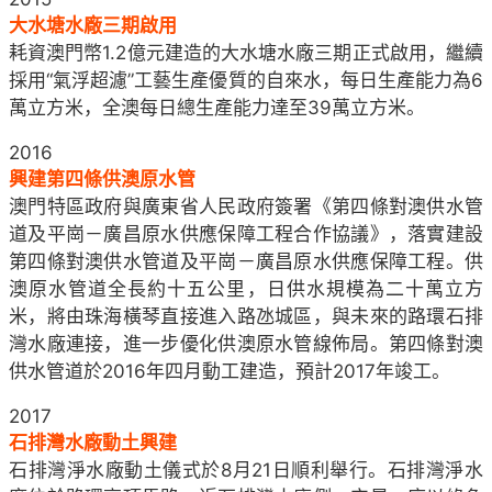
大水塘水廠三期啟用
耗資澳門幣1.2億元建造的大水塘水廠三期正式啟用，繼續
採用“氣浮超濾”工藝生產優質的自來水，每日生產能力為6
萬立方米，全澳每日總生產能力達至39萬立方米。
2016
興建第四條供澳原水管
澳門特區政府與廣東省人民政府簽署《第四條對澳供水管
道及平崗－廣昌原水供應保障工程合作協議》，落實建設
第四條對澳供水管道及平崗－廣昌原水供應保障工程。供
澳原水管道全長約十五公里，日供水規模為二十萬立方
米，將由珠海橫琴直接進入路氹城區，與未來的路環石排
灣水廠連接，進一步優化供澳原水管線佈局。第四條對澳
供水管道於2016年四月動工建造，預計2017年竣工。
2017
石排灣水廠動土興建
石排灣淨水廠動土儀式於8月21日順利舉行。石排灣淨水