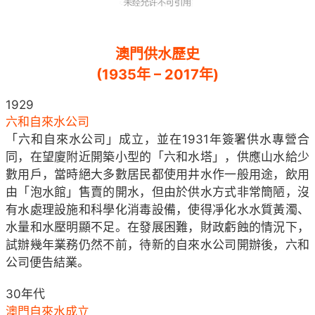
澳門供水歷史
(1935年 – 2017年)
1929
六和自來水公司
「六和自來水公司」成立，並在1931年簽署供水專營合
同，在望廈附近開築小型的「六和水塔」，供應山水給少
數用戶，當時絕大多數居民都使用井水作一般用途，飲用
由「泡水館」售賣的開水，但由於供水方式非常簡陋，沒
有水處理設施和科學化消毒設備，使得凈化水水質黃濁、
水量和水壓明顯不足。在發展困難，財政虧蝕的情況下，
試辦幾年業務仍然不前，待新的自來水公司開辦後，六和
公司便告結業。
30年代
澳門自來水成立