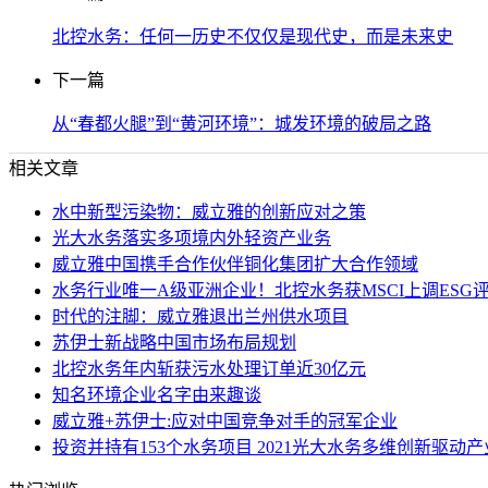
北控水务：任何一历史不仅仅是现代史，而是未来史
下一篇
从“春都火腿”到“黄河环境”：城发环境的破局之路
相关文章
水中新型污染物：威立雅的创新应对之策
光大水务落实多项境内外轻资产业务
威立雅中国携手合作伙伴铜化集团扩大合作领域
水务行业唯一A级亚洲企业！北控水务获MSCI上调ESG
时代的注脚：威立雅退出兰州供水项目
苏伊士新战略中国市场布局规划
北控水务年内斩获污水处理订单近30亿元
知名环境企业名字由来趣谈
威立雅+苏伊士:应对中国竞争对手的冠军企业
投资并持有153个水务项目 2021光大水务多维创新驱动