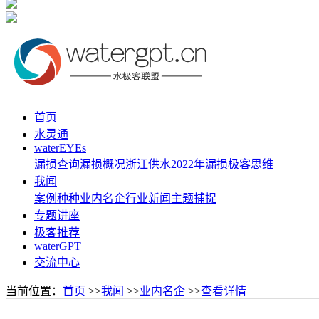
首页
水灵通
waterEYEs
漏损查询
漏损概况
浙江供水
2022年漏损
极客思维
我闻
案例种种
业内名企
行业新闻
主题捕捉
专题讲座
极客推荐
waterGPT
交流中心
当前位置：
首页
>>
我闻
>>
业内名企
>>
查看详情