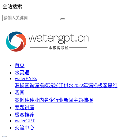
全站搜索
首页
水灵通
waterEYEs
漏损查询
漏损概况
浙江供水
2022年漏损
极客思维
我闻
案例种种
业内名企
行业新闻
主题捕捉
专题讲座
极客推荐
waterGPT
交流中心